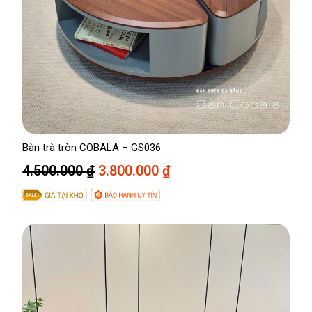
0
8
0
0
0
0
.
₫
0
.
0
0
Bàn trà tròn COBALA – GS036
₫
G
G
4.500.000
₫
3.800.000
₫
.
i
i
á
á
g
h
ố
i
c
ệ
l
n
à
t