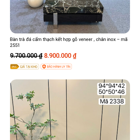
.
.
0
5
0
0
0
0
.
Bàn trà đá cẩm thạch kết hợp gỗ veneer , chân inox – mã
₫
0
2551
.
0
G
G
9.700.000
₫
8.900.000
₫
0
i
i
á
á
₫
g
h
.
ố
i
c
ệ
l
n
à
t
:
ạ
9
i
.
l