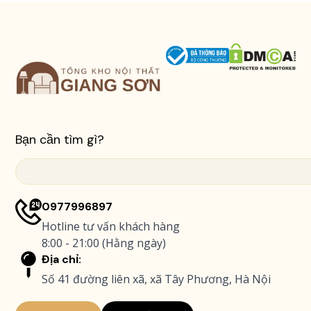
g
i
á
:
t
ừ
6
.
Bạn cần tìm gì?
6
Search
0
0
0977996897
.
Hotline tư vấn khách hàng
0
8:00 - 21:00 (Hằng ngày)
0
Địa chỉ:
0
Số 41 đường liên xã, xã Tây Phương, Hà Nội
₫