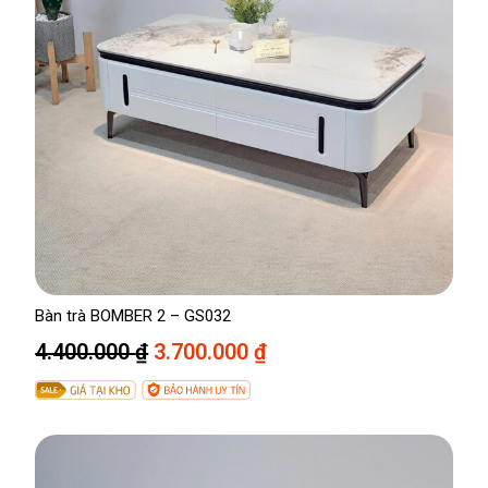
Bàn trà BOMBER 2 – GS032
G
G
4.400.000
₫
3.700.000
₫
i
i
á
á
g
h
ố
i