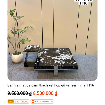
c
ệ
l
n
à
t
:
ạ
4
i
.
l
5
à
0
:
0
3
.
.
0
8
0
0
0
0
.
Bàn trà mặt đá cẩm thạch kết hợp gỗ veneer – mã T116
₫
0
G
G
9.500.000
₫
8.500.000
₫
.
0
i
i
0