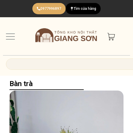
Nhảy
0977996897
Tìm cửa hàng
tới
nội
dung
Search
Bàn trà
Page
Page