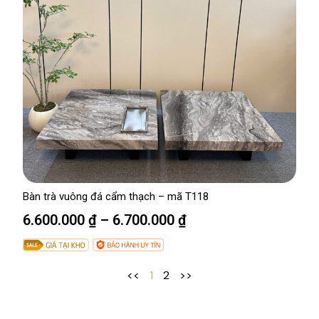
:
ạ
4
i
.
l
5
à
0
:
0
3
.
.
0
8
0
0
0
0
.
Bàn trà vuông đá cẩm thạch – mã T118
₫
0
K
6.600.000
₫
–
6.700.000
₫
.
0
h
0
o
ả
<<
1
2
>>
₫
n
.
g