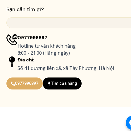
8
à
Bạn cần tìm gì?
0
:
Search
0
6
.
.
0
6
0977996897
0
0
Hotline tư vấn khách hàng
0
0
8:00 - 21:00 (Hằng ngày)
.
Địa chỉ:
₫
0
Số 41 đường liên xã, xã Tây Phương, Hà Nội
.
0
0
0977996897
Tìm cửa hàng
₫
.