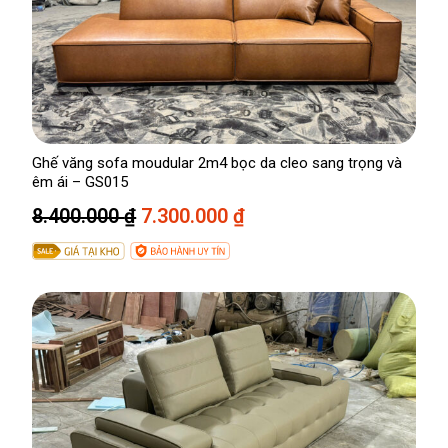
Ghế văng sofa moudular 2m4 bọc da cleo sang trọng và
êm ái – GS015
G
G
8.400.000
₫
7.300.000
₫
i
i
á
á
g
h
ố
i
c
ệ
l
n
à
t
:
ạ