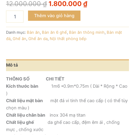
12.000.000
₫
1.800.000
₫
Thêm vào giỏ hàng
Danh mục:
Bàn ăn
,
Bàn ăn 6 ghế
,
Bàn ăn thông minh
,
Bàn mặt
đá
,
Ghế ăn
,
Ghế ăn da
,
Nội thất phòng bếp
Mô tả
THÔNG SỐ CHI TIẾT
Kích thước bàn
1m6 *0.9m*0.75m ( Dài * Rộng * Cao
)
Chất liệu mặt bàn
mặt đá vi tinh thể cao cấp ( có thể tùy
chọn màu )
Chất liệu chân bàn
inox 304 mạ titan
Chất liệu ghế
da ghế cao cấp, đệm êm ái , chống
mực , chống xước