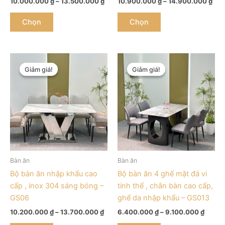
10.000.000
₫
–
13.500.000
₫
10.900.000
₫
–
14.900.000
₫
chọn
chọn
trên
trên
Chọn
Chọn
trang
trang
sản
sản
phẩm
phẩm
Khoảng
Khoản
Sản
Sản
giá:
giá:
Giảm giá!
Giảm giá!
Giảm giá!
Giảm giá!
phẩm
phẩm
từ
từ
này
10.200.000 ₫
này
6.400
đến
đến
có
có
13.700.000 ₫
9.100
nhiều
nhiều
biến
biến
thể.
thể.
Các
Các
tùy
tùy
Bàn ăn
Bàn ăn
chọn
chọn
Bộ bàn ăn nhập khẩu cao
Bộ bàn ăn 4 ghế mặt đá vi
có
có
cấp , inox 304 sáng bóng –
tinh thể , chân bàn cao cấp,
thể
thể
GS06
ghế da nhập khẩu – GS013
được
được
10.200.000
₫
–
13.700.000
₫
6.400.000
₫
–
9.100.000
₫
chọn
chọn