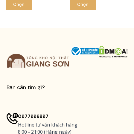
trên
trên
Chọn
Chọn
trang
trang
sản
sản
phẩm
phẩm
Bạn cần tìm gì?
0977996897
Hotline tư vấn khách hàng
8:00 - 21:00 (Hằng ngày)