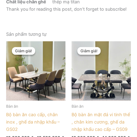
Chất liệu chân ghế
thép mạ titan
Thank you for reading this post, don't forget to subscribe!
Sản phẩm tương tự
Khoảng
Kho
Sản
Sản
giá:
giá:
Giảm giá!
Giảm giá!
Giảm giá!
Giảm giá!
phẩm
phẩm
từ
từ
này
10.000.000 ₫
này
10.
đến
đến
có
có
13.500.000 ₫
14.
nhiều
nhiều
biến
biến
thể.
thể.
Các
Các
tùy
tùy
Bàn ăn
Bàn ăn
chọn
chọn
Bộ bàn ăn cao cấp, chân
Bộ bàn ăn mặt đá vi tinh thể
có
có
inox , ghế da nhập khẩu –
, chân kim cương, ghế da
thể
thể
GS02
nhập khẩu cao cấp – GS09
được
được