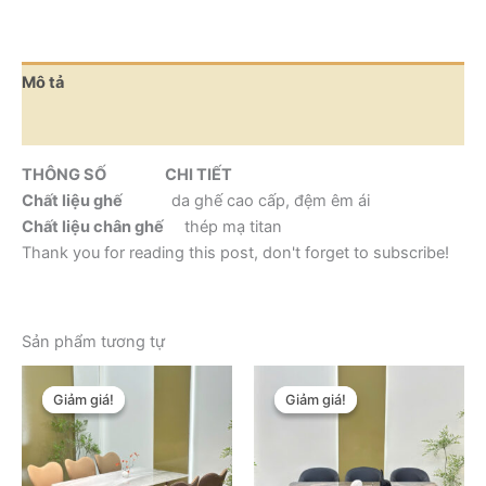
Mô tả
Thông tin bổ sung
THÔNG SỐ CHI TIẾT
Chất liệu ghế
da ghế cao cấp, đệm êm ái
Chất liệu chân ghế
thép mạ titan
Thank you for reading this post, don't forget to subscribe!
Sản phẩm tương tự
Khoảng
Kho
Sản
Sản
giá:
giá:
Giảm giá!
Giảm giá!
Giảm giá!
Giảm giá!
phẩm
phẩm
từ
từ
này
6.700.000 ₫
này
10.
đến
đến
có
có
14.000.000 ₫
14.
nhiều
nhiều