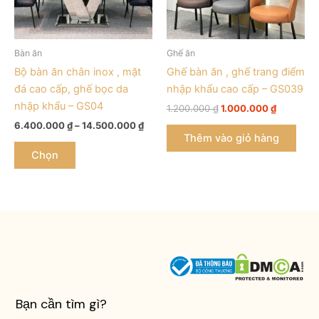
thể.
Các
tùy
Bàn ăn
Ghế ăn
chọn
Bộ bàn ăn chân inox , mặt
Ghế bàn ăn , ghế trang điểm
có
đá cao cấp, ghế bọc da
nhập khẩu cao cấp – GS039
thể
nhập khẩu – GS04
1.200.000
₫
1.000.000
₫
được
6.400.000
₫
–
14.500.000
₫
chọn
Thêm vào giỏ hàng
trên
Chọn
trang
sản
phẩm
Bạn cần tìm gì?