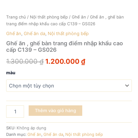
GS026
số
lượng
Trang chủ
/
Nội thất phòng bếp
/
Ghế ăn
/ Ghế ăn , ghế bàn
trang điểm nhập khẩu cao cấp C139 – GS026
Ghế ăn
,
Ghế ăn da
,
Nội thất phòng bếp
Ghế ăn , ghế bàn trang điểm nhập khẩu cao
cấp C139 – GS026
1.300.000
₫
1.200.000
₫
màu
Thêm vào giỏ hàng
SKU:
Không áp dụng
Danh mục:
Ghế ăn
,
Ghế ăn da
,
Nội thất phòng bếp