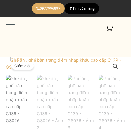
Nhảy
0977996897
Tìm cửa hàng
tới
nội
dung
Ghế
Giá
Giá
ăn
Giảm giá!
,
gốc
hiện
ghế
là:
tại
bàn
trang
1.300.000 ₫.
là:
điểm
nhập
1.200.000 ₫.
khẩu
cao
cấp
C139
-