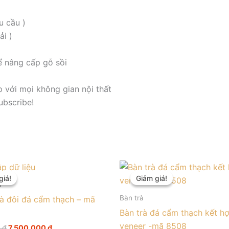
cầu )
ải )
ể nâng cấp gỗ sồi
p với mọi không gian nội thất
ubscribe!
Giá
Giá
Giá
Giá
gốc
hiện
gốc
hiện
giá!
giá!
Giảm giá!
Giảm giá!
là:
tại
là:
tại
á
8.300.000 ₫.
là:
8.000.000 ₫.
là:
Bàn trà
rà đôi đá cẩm thạch – mã
7.500.000 ₫.
7.500
Bàn trà đá cẩm thạch kết h
veneer -mã 8508
0
₫
7.500.000
₫