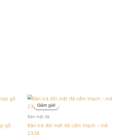
Giá
Giá
gốc
hiện
Giảm giá!
Giảm giá!
là:
tại
8.900.000 ₫.
là:
Bàn mặt đá
.000 ₫.
8.200.000 ₫.
ợp gỗ
Bàn trà đôi mặt đá cẩm thạch – mã
2338