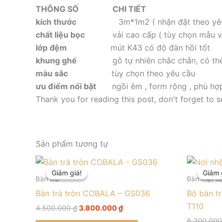
THÔNG SỐ CHI TIẾT
kích thước
3m*1m2 ( nhận đặt theo yêu 
chất liệu bọc
vải cao cấp ( tùy chọn mẫu v
lớp đệm
mút K43 có độ đàn hồi tốt
khung ghế
gỗ tự nhiên chắc chắn, có th
màu sắc
tùy chọn theo yêu cầu
ưu điểm nổi bật
ngồi êm , form rộng , phù hợ
Thank you for reading this post, don't forget to s
Sản phẩm tương tự
Giá
Giá
gốc
hiện
Giảm giá!
Giảm giá!
Giảm 
Giảm 
là:
tại
Bàn trà
Bàn mặt đ
4.500.000 ₫.
là:
Bàn trà tròn COBALA – GS036
Bộ bàn t
3.800.000 ₫.
T110
4.500.000
₫
3.800.000
₫
8.300.00