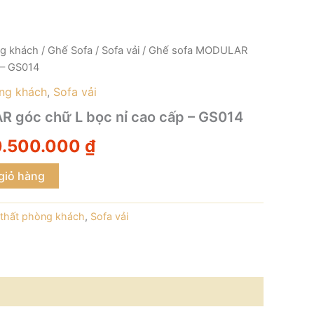
ng khách
/
Ghế Sofa
/
Sofa vải
/ Ghế sofa MODULAR
iá
Giá
 – GS014
ốc
hiện
òng khách
,
Sofa vải
:
tại
 góc chữ L bọc nỉ cao cấp – GS014
.500.000 ₫.
là:
0.500.000
₫
10.500.000 ₫.
giỏ hàng
 thất phòng khách
,
Sofa vải