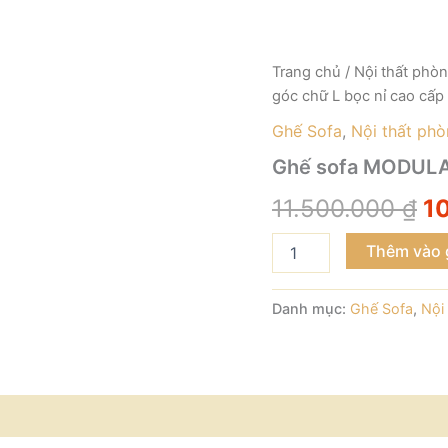
Ghế
Trang chủ
/
Nội thất phò
G
sofa
góc chữ L bọc nỉ cao cấp
MODULAR
g
góc
Ghế Sofa
,
Nội thất ph
chữ
là
Ghế sofa MODULAR
L
bọc
11
11.500.000
₫
1
nỉ
cao
cấp
Thêm vào 
-
GS014
Danh mục:
Ghế Sofa
,
Nội
số
lượng